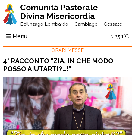
Comunità Pastorale
Divina Misericordia
–
–
Bellinzago Lombardo
Cambiago
Gessate
Menu
25.1°C
ORARI MESSE
4° RACCONTO “ZIA, IN CHE MODO
POSSO AIUTARTI?…!”