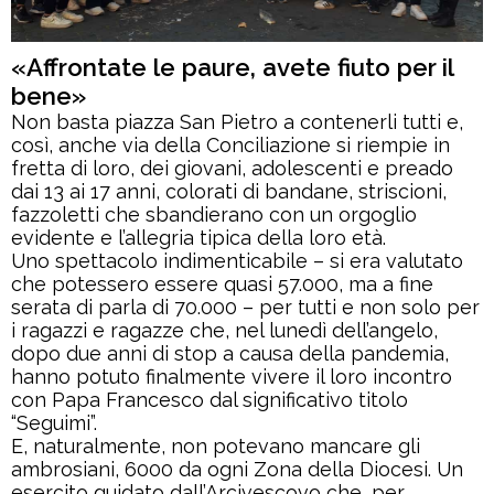
«Affrontate le paure, avete fiuto per il
bene»
Non basta piazza San Pietro a contenerli tutti e,
così, anche via della Conciliazione si riempie in
fretta di loro, dei giovani, adolescenti e preado
dai 13 ai 17 anni, colorati di bandane, striscioni,
fazzoletti che sbandierano con un orgoglio
evidente e l’allegria tipica della loro età.
Uno spettacolo indimenticabile – si era valutato
che potessero essere quasi 57.000, ma a fine
serata di parla di 70.000 – per tutti e non solo per
i ragazzi e ragazze che, nel lunedì dell’angelo,
dopo due anni di stop a causa della pandemia,
hanno potuto finalmente vivere il loro incontro
con Papa Francesco dal significativo titolo
“Seguimi”.
E, naturalmente, non potevano mancare gli
ambrosiani, 6000 da ogni Zona della Diocesi. Un
esercito guidato dall’Arcivescovo che, per