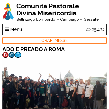
Comunità Pastorale
Divina Misericordia
–
–
Bellinzago Lombardo
Cambiago
Gessate
Menu
25.4°C
ORARI MESSE
ADO E PREADO A ROMA
B
C
G