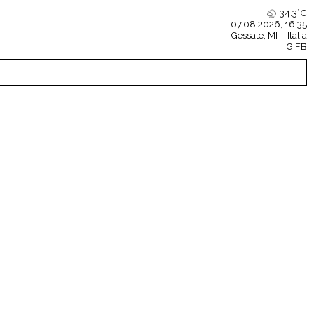
34.3°C
07.08.2026, 16.35
Gessate
, MI – Italia
IG
FB