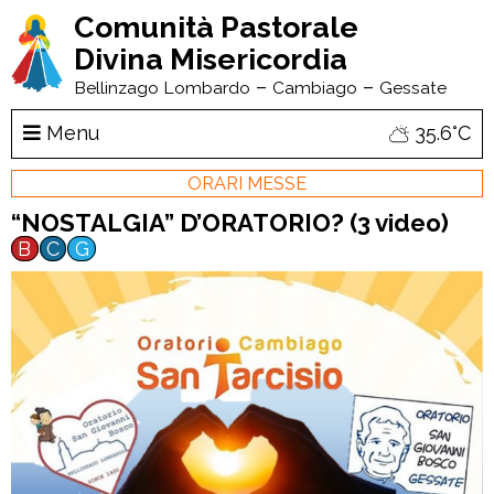
Comunità Pastorale
Divina Misericordia
–
–
Bellinzago Lombardo
Cambiago
Gessate
Menu
35.6°C
ORARI MESSE
“NOSTALGIA” D’ORATORIO? (3 video)
B
C
G