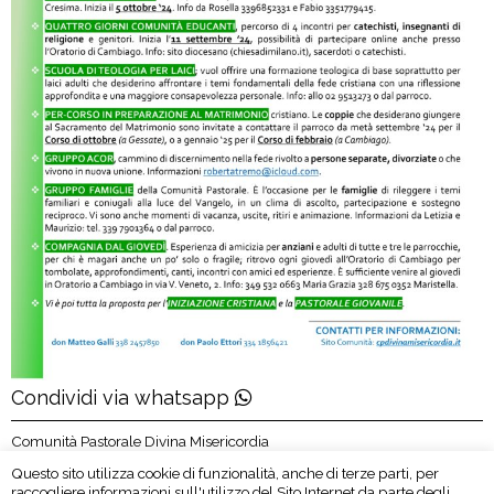
Condividi via whatsapp
Comunità Pastorale Divina Misericordia
Bellinzago Lombardo – Cambiago – Gessate
Questo sito utilizza cookie di funzionalità, anche di terze parti, per
S. Michele Arcangelo Bellinzago Lombardo
raccogliere informazioni sull'utilizzo del Sito Internet da parte degli