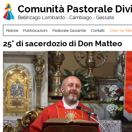
Comunità Pastorale
Div
Bellinzago Lombardo
Cambiago
Gessate
–
–
Notizie
Pubblicazioni
Pastorale Giovanile
Contatti
Orari Ss. Me
25° di sacerdozio di Don Matteo