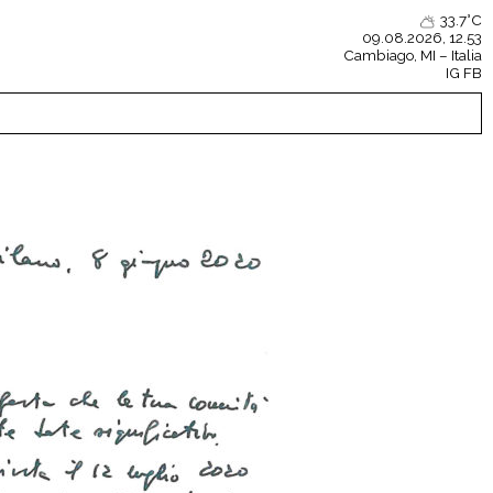
33.7°C
09.08.2026, 12.53
Cambiago
, MI – Italia
IG
FB