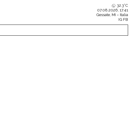
32.3°C
07.08.2026, 17.41
Gessate
, MI – Italia
IG
FB