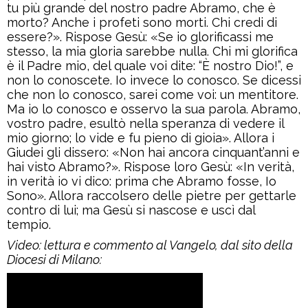
tu più grande del nostro padre Abramo, che è
morto? Anche i profeti sono morti. Chi credi di
essere?». Rispose Gesù: «Se io glorificassi me
stesso, la mia gloria sarebbe nulla. Chi mi glorifica
è il Padre mio, del quale voi dite: “È nostro Dio!”, e
non lo conoscete. Io invece lo conosco. Se dicessi
che non lo conosco, sarei come voi: un mentitore.
Ma io lo conosco e osservo la sua parola. Abramo,
vostro padre, esultò nella speranza di vedere il
mio giorno; lo vide e fu pieno di gioia». Allora i
Giudei gli dissero: «Non hai ancora cinquant’anni e
hai visto Abramo?». Rispose loro Gesù: «In verità,
in verità io vi dico: prima che Abramo fosse, Io
Sono». Allora raccolsero delle pietre per gettarle
contro di lui; ma Gesù si nascose e uscì dal
tempio.
Video: lettura e commento al Vangelo, dal sito della
Diocesi di Milano: