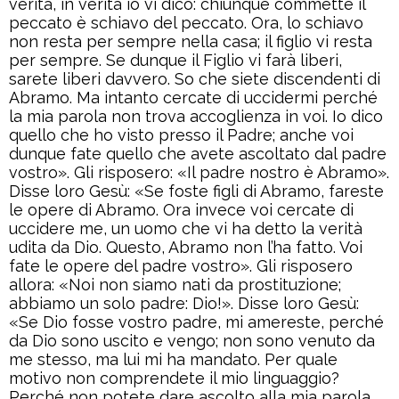
verità, in verità io vi dico: chiunque commette il
peccato è schiavo del peccato. Ora, lo schiavo
non resta per sempre nella casa; il figlio vi resta
per sempre. Se dunque il Figlio vi farà liberi,
sarete liberi davvero. So che siete discendenti di
Abramo. Ma intanto cercate di uccidermi perché
la mia parola non trova accoglienza in voi. Io dico
quello che ho visto presso il Padre; anche voi
dunque fate quello che avete ascoltato dal padre
vostro». Gli risposero: «Il padre nostro è Abramo».
Disse loro Gesù: «Se foste figli di Abramo, fareste
le opere di Abramo. Ora invece voi cercate di
uccidere me, un uomo che vi ha detto la verità
udita da Dio. Questo, Abramo non l’ha fatto. Voi
fate le opere del padre vostro». Gli risposero
allora: «Noi non siamo nati da prostituzione;
abbiamo un solo padre: Dio!». Disse loro Gesù:
«Se Dio fosse vostro padre, mi amereste, perché
da Dio sono uscito e vengo; non sono venuto da
me stesso, ma lui mi ha mandato. Per quale
motivo non comprendete il mio linguaggio?
Perché non potete dare ascolto alla mia parola.