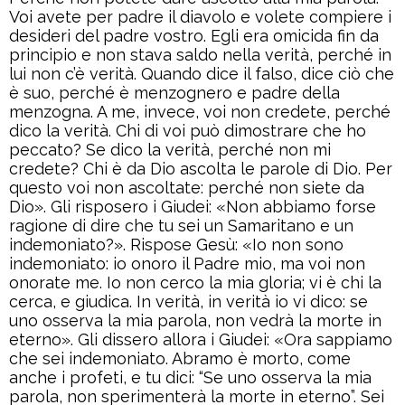
Voi avete per padre il diavolo e volete compiere i
desideri del padre vostro. Egli era omicida fin da
principio e non stava saldo nella verità, perché in
lui non c’è verità. Quando dice il falso, dice ciò che
è suo, perché è menzognero e padre della
menzogna. A me, invece, voi non credete, perché
dico la verità. Chi di voi può dimostrare che ho
peccato? Se dico la verità, perché non mi
credete? Chi è da Dio ascolta le parole di Dio. Per
questo voi non ascoltate: perché non siete da
Dio». Gli risposero i Giudei: «Non abbiamo forse
ragione di dire che tu sei un Samaritano e un
indemoniato?». Rispose Gesù: «Io non sono
indemoniato: io onoro il Padre mio, ma voi non
onorate me. Io non cerco la mia gloria; vi è chi la
cerca, e giudica. In verità, in verità io vi dico: se
uno osserva la mia parola, non vedrà la morte in
eterno». Gli dissero allora i Giudei: «Ora sappiamo
che sei indemoniato. Abramo è morto, come
anche i profeti, e tu dici: “Se uno osserva la mia
parola, non sperimenterà la morte in eterno”. Sei