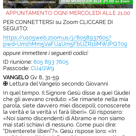
APPUNTAMENTO OGNI MERCOLEDÌ ALLE 21.00
PER CONNETTERSI su Zoom CLICCARE DI
SEGUITO:
https://us05web.zoom.us/j/8058937605?
pwd=Um1hMm5VaFU4Um5FblJZR1liMWJPQT09
oppure immettere i seguenti codici:
ID riunione:
805 893 7605
Passcode:
CU4GW9
VANGELO
Gv 8, 31-59
✠
Lettura del Vangelo secondo Giovanni
In quel tempo. Il Signore Gesù disse a quei Giudei
che gli avevano creduto: «Se rimanete nella mia
parola, siete davvero miei discepoli; conoscerete
la verità e la verità vi farà liberi». Gli risposero:
«Noi siamo discendenti di Abramo e non siamo
mai stati schiavi di nessuno. Come puoi dire:
“Diventerete liberi”?». Gesù rispose loro: «In