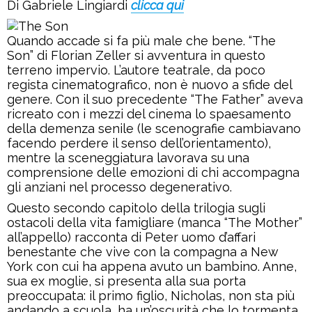
Di Gabriele Lingiardi
clicca qui
Quando accade si fa più male che bene. “The
Son” di Florian Zeller si avventura in questo
terreno impervio. L’autore teatrale, da poco
regista cinematografico, non è nuovo a sfide del
genere. Con il suo precedente “The Father” aveva
ricreato con i mezzi del cinema lo spaesamento
della demenza senile (le scenografie cambiavano
facendo perdere il senso dell’orientamento),
mentre la sceneggiatura lavorava su una
comprensione delle emozioni di chi accompagna
gli anziani nel processo degenerativo.
Questo secondo capitolo della trilogia sugli
ostacoli della vita famigliare (manca “The Mother”
all’appello) racconta di Peter uomo d’affari
benestante che vive con la compagna a New
York con cui ha appena avuto un bambino. Anne,
sua ex moglie, si presenta alla sua porta
preoccupata: il primo figlio, Nicholas, non sta più
andando a scuola, ha un’oscurità che lo tormenta